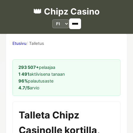
👑 Chipz Casino
Etusivu
Talletus
293 507+
pelaajaa
1 491
aktiivisena tanaan
96%
palautusaste
4.7/5
arvio
Talleta Chipz
Casinolle kortilla,