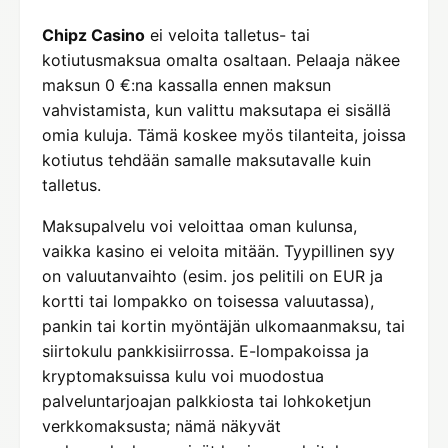
Chipz Casino
ei veloita talletus- tai
kotiutusmaksua omalta osaltaan. Pelaaja näkee
maksun 0 €:na kassalla ennen maksun
vahvistamista, kun valittu maksutapa ei sisällä
omia kuluja. Tämä koskee myös tilanteita, joissa
kotiutus tehdään samalle maksutavalle kuin
talletus.
Maksupalvelu voi veloittaa oman kulunsa,
vaikka kasino ei veloita mitään. Tyypillinen syy
on valuutanvaihto (esim. jos pelitili on EUR ja
kortti tai lompakko on toisessa valuutassa),
pankin tai kortin myöntäjän ulkomaanmaksu, tai
siirtokulu pankkisiirrossa. E-lompakoissa ja
kryptomaksuissa kulu voi muodostua
palveluntarjoajan palkkiosta tai lohkoketjun
verkkomaksusta; nämä näkyvät