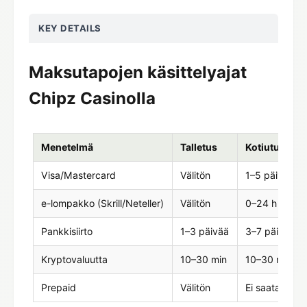
KEY DETAILS
Maksutapojen käsittelyajat
Chipz Casinolla
Menetelmä
Talletus
Kotiutus
Visa/Mastercard
Välitön
1–5 päivää
e-lompakko (Skrill/Neteller)
Välitön
0–24 h
Pankkisiirto
1–3 päivää
3–7 päivää
Kryptovaluutta
10–30 min
10–30 min
Prepaid
Välitön
Ei saatavilla