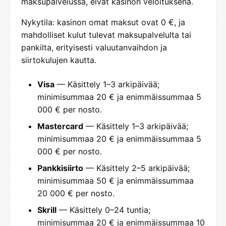
maksupalvelussa, eivät kasinon veloituksena.
Nykytila: kasinon omat maksut ovat 0 €, ja
mahdolliset kulut tulevat maksupalvelulta tai
pankilta, erityisesti valuutanvaihdon ja
siirtokulujen kautta.
Visa
— Käsittely 1–3 arkipäivää;
minimisummaa 20 € ja enimmäissummaa 5
000 € per nosto.
Mastercard
— Käsittely 1–3 arkipäivää;
minimisummaa 20 € ja enimmäissummaa 5
000 € per nosto.
Pankkisiirto
— Käsittely 2–5 arkipäivää;
minimisummaa 50 € ja enimmäissummaa
20 000 € per nosto.
Skrill
— Käsittely 0–24 tuntia;
minimisummaa 20 € ja enimmäissummaa 10