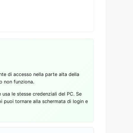
te di accesso nella parte alta della
so non funziona.
 usa le stesse credenziali del PC. Se
i puoi tornare alla schermata di login e