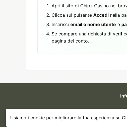
Apri il sito di Chipz Casino nel brow
Clicca sul pulsante
Accedi
nella pa
Inserisci
email o nome utente
e
pa
Se compare una richiesta di verific
pagina del conto.
in
Usiamo i cookie per migliorare la tua esperienza su C