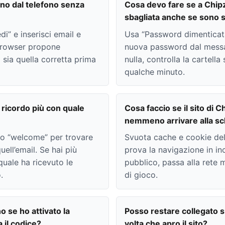
no dal telefono senza
Cosa devo fare se a Chip
sbagliata anche se sono s
di” e inserisci email e
Usa “Password dimenticata”,
 browser propone
nuova password dal messag
l sia quella corretta prima
nulla, controlla la cartella
qualche minuto.
ricordo più con quale
Cosa faccio se il sito di 
nemmeno arrivare alla s
 o “welcome” per trovare
Svuota cache e cookie del
uell’email. Se hai più
prova la navigazione in in
quale ha ricevuto le
pubblico, passa alla rete m
.
di gioco.
 se ho attivato la
Posso restare collegato s
 il codice?
volta che apro il sito?