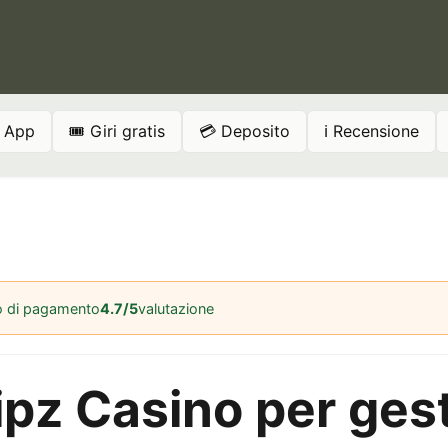
 App
🎟️ Giri gratis
💳 Deposito
ℹ️ Recensione
o di pagamento
4.7/5
valutazione
pz Casino per gest