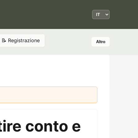
📝 Registrazione
Altro
ire conto e