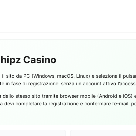
Chipz Casino
 il sito da PC (Windows, macOS, Linux) e seleziona il pulsan
te in fase di registrazione: senza un account attivo l’acces
dallo stesso sito tramite browser mobile (Android e iOS) e
 devi completare la registrazione e confermare l’e-mail, po