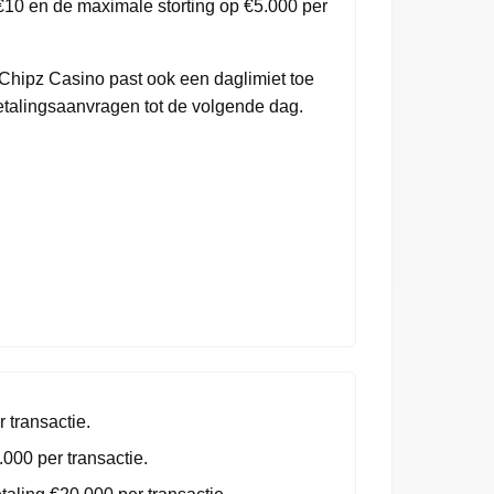
 €10 en de maximale storting op €5.000 per
hipz Casino past ook een daglimiet toe
betalingsaanvragen tot de volgende dag.
 transactie.
000 per transactie.