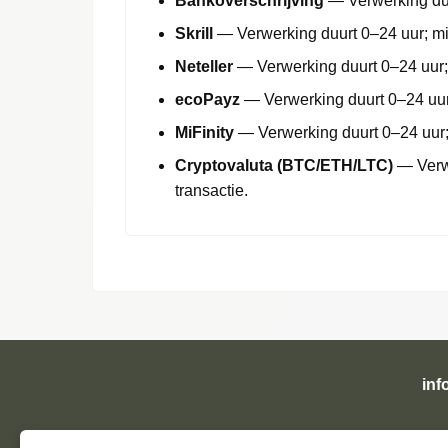
Bankoverschrijving
— Verwerking duu
Skrill
— Verwerking duurt 0–24 uur; min
Neteller
— Verwerking duurt 0–24 uur; 
ecoPayz
— Verwerking duurt 0–24 uur;
MiFinity
— Verwerking duurt 0–24 uur; 
Cryptovaluta (BTC/ETH/LTC)
— Verwe
transactie.
inf