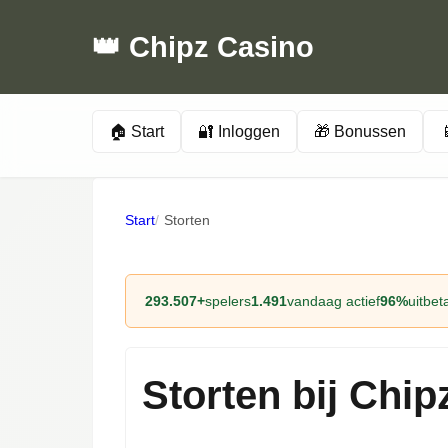
👑 Chipz Casino
🏠 Start
🔐 Inloggen
🎁 Bonussen

Start
Storten
293.507+
spelers
1.491
vandaag actief
96%
uitbet
Storten bij Chip