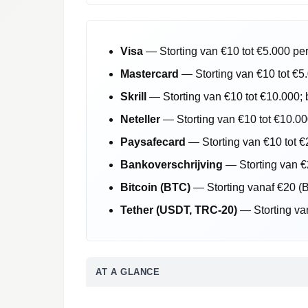
Visa
— Storting van €10 tot €5.000 per 
Mastercard
— Storting van €10 tot €5.
Skrill
— Storting van €10 tot €10.000; bi
Neteller
— Storting van €10 tot €10.000;
Paysafecard
— Storting van €10 tot €
Bankoverschrijving
— Storting van €2
Bitcoin (BTC)
— Storting vanaf €20 (B
Tether (USDT, TRC-20)
— Storting van
AT A GLANCE