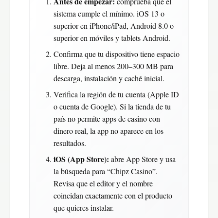
Antes de empezar:
comprueba que el
sistema cumple el mínimo. iOS 13 o
superior en iPhone/iPad, Android 8.0 o
superior en móviles y tablets Android.
Confirma que tu dispositivo tiene espacio
libre. Deja al menos 200–300 MB para
descarga, instalación y caché inicial.
Verifica la región de tu cuenta (Apple ID
o cuenta de Google). Si la tienda de tu
país no permite apps de casino con
dinero real, la app no aparece en los
resultados.
iOS (App Store):
abre App Store y usa
la búsqueda para “Chipz Casino”.
Revisa que el editor y el nombre
coincidan exactamente con el producto
que quieres instalar.