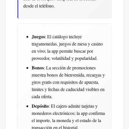
desde el teléfono.
Juegos
: El catálogo incluye
tragamonedas, juegos de mesa y casino
en vivo; la app permite buscar por
proveedor, volatilidad y popularidad.
Bonos
: La sección de promociones
muestra bonos de bienvenida, recargas y
giros gratis con requisitos de apuesta,
límites y fechas de caducidad visibles en
cada oferta.
Depósito
: El cajero admite tarjetas y
monederos electrónicos; la app confirma
el importe, la moneda y el estado de la
transacción en el historial.