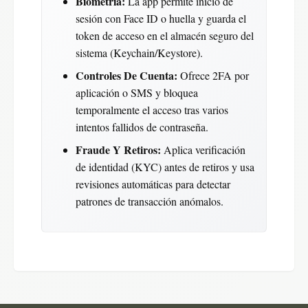
Biometría:
La app permite inicio de
sesión con Face ID o huella y guarda el
token de acceso en el almacén seguro del
sistema (Keychain/Keystore).
Controles De Cuenta:
Ofrece 2FA por
aplicación o SMS y bloquea
temporalmente el acceso tras varios
intentos fallidos de contraseña.
Fraude Y Retiros:
Aplica verificación
de identidad (KYC) antes de retiros y usa
revisiones automáticas para detectar
patrones de transacción anómalos.