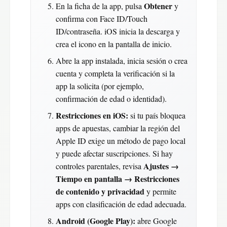
Obtener
En la ficha de la app, pulsa
y
confirma con Face ID/Touch
ID/contraseña. iOS inicia la descarga y
crea el icono en la pantalla de inicio.
Abre la app instalada, inicia sesión o crea
cuenta y completa la verificación si la
app la solicita (por ejemplo,
confirmación de edad o identidad).
Restricciones en iOS:
si tu país bloquea
apps de apuestas, cambiar la región del
Apple ID exige un método de pago local
y puede afectar suscripciones. Si hay
Ajustes →
controles parentales, revisa
Tiempo en pantalla → Restricciones
de contenido y privacidad
y permite
apps con clasificación de edad adecuada.
Android (Google Play):
abre Google