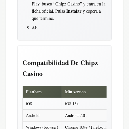
Play, busca “Chipz Casino” y entra en la
Instalar
ficha oficial. Pulsa
y espera a
que termine.
Ab
Compatibilidad De Chipz
Casino
Platform
Min version
iOS
iOS 13+
Android
Android 7.0+
Windows (browser)
Chrome 109+ / Firefox 115+ / Edge 1