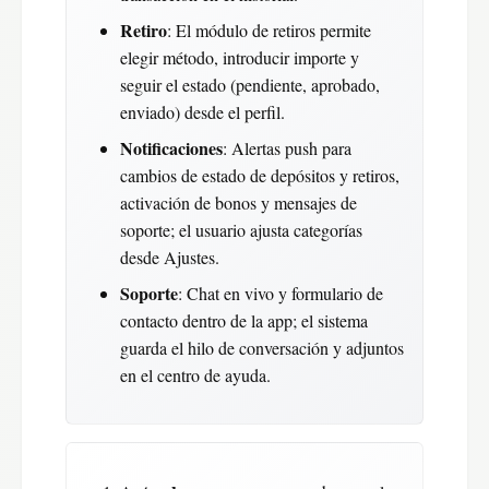
Retiro
: El módulo de retiros permite
elegir método, introducir importe y
seguir el estado (pendiente, aprobado,
enviado) desde el perfil.
Notificaciones
: Alertas push para
cambios de estado de depósitos y retiros,
activación de bonos y mensajes de
soporte; el usuario ajusta categorías
desde Ajustes.
Soporte
: Chat en vivo y formulario de
contacto dentro de la app; el sistema
guarda el hilo de conversación y adjuntos
en el centro de ayuda.