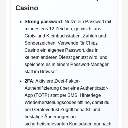
Casino
Strong password:
Nutze ein Passwort mit
mindestens 12 Zeichen, gemischt aus
Groß- und Kleinbuchstaben, Zahlen und
Sonderzeichen. Verwende für Chipz
Casino ein eigenes Passwort, das in
keinem anderen Dienst genutzt wird, und
speichere es in einem Passwort-Manager
statt im Browser.
2FA:
Aktiviere Zwei-Faktor-
Authentifizierung über eine Authenticator-
App (TOTP) statt per SMS. Hinterlege
Wiederherstellungscodes offline, damit du
bei Geräteverlust Zugriff behältst, und
bestätige Änderungen an
sicherheitsrelevanten Kontodaten nur nach