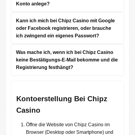
Konto anlege?
Kann ich mich bei Chipz Casino mit Google
oder Facebook registrieren, oder brauche
ich zwingend ein eigenes Passwort?
Was mache ich, wenn ich bei Chipz Casino
keine Bestätigungs‑E‑Mail bekomme und die
Registrierung festhängt?
Kontoerstellung Bei Chipz
Casino
Öffne die Website von Chipz Casino im
Browser (Desktop oder Smartphone) und