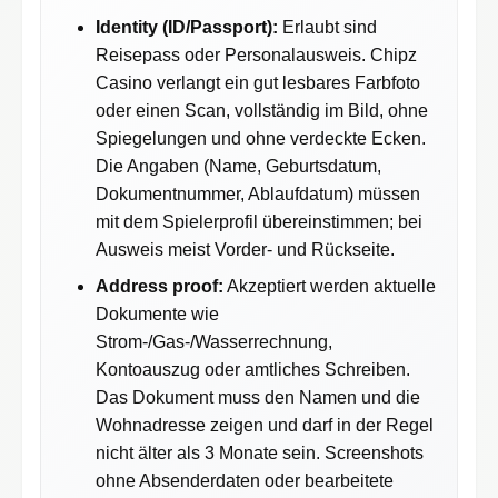
Identity (ID/Passport):
Erlaubt sind
Reisepass oder Personalausweis. Chipz
Casino verlangt ein gut lesbares Farbfoto
oder einen Scan, vollständig im Bild, ohne
Spiegelungen und ohne verdeckte Ecken.
Die Angaben (Name, Geburtsdatum,
Dokumentnummer, Ablaufdatum) müssen
mit dem Spielerprofil übereinstimmen; bei
Ausweis meist Vorder- und Rückseite.
Address proof:
Akzeptiert werden aktuelle
Dokumente wie
Strom-/Gas-/Wasserrechnung,
Kontoauszug oder amtliches Schreiben.
Das Dokument muss den Namen und die
Wohnadresse zeigen und darf in der Regel
nicht älter als 3 Monate sein. Screenshots
ohne Absenderdaten oder bearbeitete