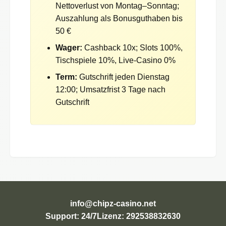
Nettoverlust von Montag–Sonntag;
Auszahlung als Bonusguthaben bis
50 €
Wager:
Cashback 10x; Slots 100%,
Tischspiele 10%, Live-Casino 0%
Term:
Gutschrift jeden Dienstag
12:00; Umsatzfrist 3 Tage nach
Gutschrift
info@chipz-casino.net
Support: 24/7
Lizenz: 292538832630