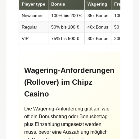
Player type
Bonus
Wagering
Free Spins
Newcomer
100% bis 200 €
35x Bonus
100 Freispie
Regular
50% bis 100 €
40x Bonus
50 Freispiel
VIP
75% bis 500 €
30x Bonus
200 Freispie
Wagering-Anforderungen
(Rollover) im Chipz
Casino
Die Wagering-Anforderung gibt an, wie
oft ein Bonusbetrag oder Bonusbetrag
plus Einzahlung umgesetzt werden
muss, bevor eine Auszahlung möglich