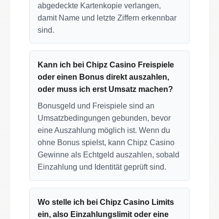
abgedeckte Kartenkopie verlangen,
damit Name und letzte Ziffern erkennbar
sind.
Kann ich bei Chipz Casino Freispiele
oder einen Bonus direkt auszahlen,
oder muss ich erst Umsatz machen?
Bonusgeld und Freispiele sind an
Umsatzbedingungen gebunden, bevor
eine Auszahlung möglich ist. Wenn du
ohne Bonus spielst, kann Chipz Casino
Gewinne als Echtgeld auszahlen, sobald
Einzahlung und Identität geprüft sind.
Wo stelle ich bei Chipz Casino Limits
ein, also Einzahlungslimit oder eine