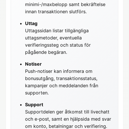
minimi-/maxbelopp samt bekräftelse
innan transaktionen slutförs.
Uttag
Uttagssidan listar tillgängliga
uttagsmetoder, eventuella
verifieringssteg och status för
pågående begäran.
Notiser
Push-notiser kan informera om
bonusutgång, transaktionsstatus,
kampanjer och meddelanden från
supporten.
Support
Supportdelen ger åtkomst till livechatt
och e-post, samt en hjälpsida med svar
om konto, betalningar och verifiering.