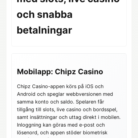
och snabba
betalningar
Mobilapp: Chipz Casino
Chipz Casino-appen körs på iOS och
Android och speglar webbversionen med
samma konto och saldo. Spelaren får
tillgång till slots, live casino och bordsspel,
samt insättningar och uttag direkt i mobilen.
Inloggning kan göras med e-post och
lösenord, och appen stöder biometrisk