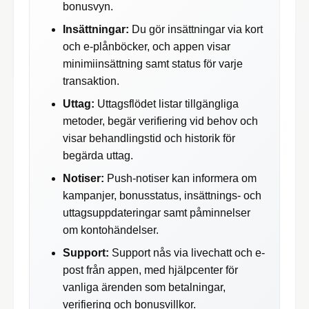
bonusvyn.
Insättningar:
Du gör insättningar via kort
och e-plånböcker, och appen visar
minimiinsättning samt status för varje
transaktion.
Uttag:
Uttagsflödet listar tillgängliga
metoder, begär verifiering vid behov och
visar behandlingstid och historik för
begärda uttag.
Notiser:
Push-notiser kan informera om
kampanjer, bonusstatus, insättnings- och
uttagsuppdateringar samt påminnelser
om kontohändelser.
Support:
Support nås via livechatt och e-
post från appen, med hjälpcenter för
vanliga ärenden som betalningar,
verifiering och bonusvillkor.