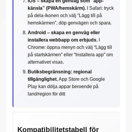
iOS – skapa en genväg som “app-
känsla” (PWA/hem­skärm).
I Safari: tryck
på dela-ikonen och välj “Lägg till på
hemskärmen”, döp genvägen och spara.
Android – skapa en genväg eller
installera webbapp om erbjuds.
I
Chrome: öppna menyn och välj “Lägg till
på startskärmen” eller “Installera app” om
alternativet visas.
Butiksbegränsning: regional
tillgänglighet.
App Store och Google
Play kan dölja appar beroende på
land/region för ditt
Kompatibilitetstabell för