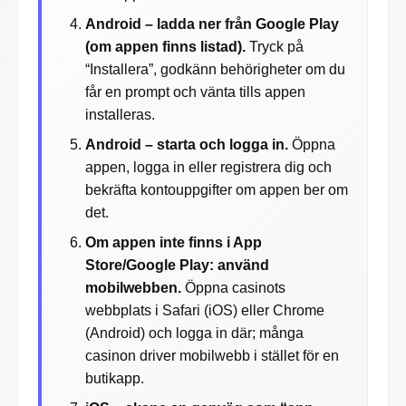
Android – ladda ner från Google Play
(om appen finns listad).
Tryck på
“Installera”, godkänn behörigheter om du
får en prompt och vänta tills appen
installeras.
Android – starta och logga in.
Öppna
appen, logga in eller registrera dig och
bekräfta kontouppgifter om appen ber om
det.
Om appen inte finns i App
Store/Google Play: använd
mobilwebben.
Öppna casinots
webbplats i Safari (iOS) eller Chrome
(Android) och logga in där; många
casinon driver mobilwebb i stället för en
butikapp.