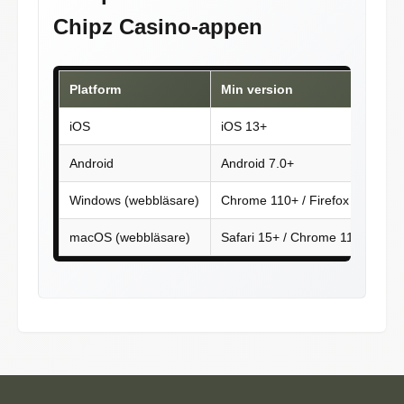
Chipz Casino-appen
Platform
Min version
iOS
iOS 13+
Android
Android 7.0+
Windows (webbläsare)
Chrome 110+ / Firefox 109+ / 
macOS (webbläsare)
Safari 15+ / Chrome 110+