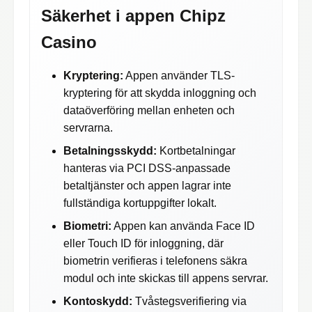
Säkerhet i appen Chipz
Casino
Kryptering:
Appen använder TLS-
kryptering för att skydda inloggning och
dataöverföring mellan enheten och
servrarna.
Betalningsskydd:
Kortbetalningar
hanteras via PCI DSS-anpassade
betaltjänster och appen lagrar inte
fullständiga kortuppgifter lokalt.
Biometri:
Appen kan använda Face ID
eller Touch ID för inloggning, där
biometrin verifieras i telefonens säkra
modul och inte skickas till appens servrar.
Kontoskydd:
Tvåstegsverifiering via