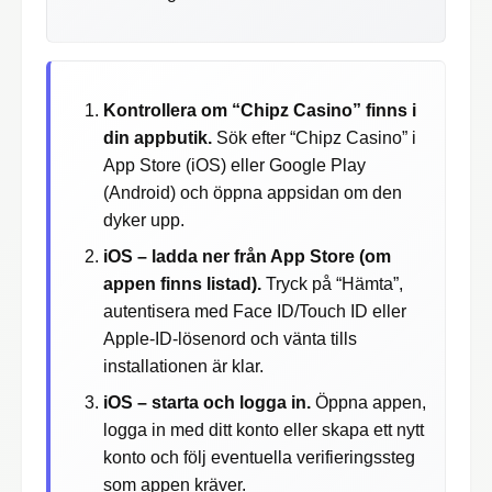
Kontrollera om “Chipz Casino” finns i
din appbutik.
Sök efter “Chipz Casino” i
App Store (iOS) eller Google Play
(Android) och öppna appsidan om den
dyker upp.
iOS – ladda ner från App Store (om
appen finns listad).
Tryck på “Hämta”,
autentisera med Face ID/Touch ID eller
Apple-ID-lösenord och vänta tills
installationen är klar.
iOS – starta och logga in.
Öppna appen,
logga in med ditt konto eller skapa ett nytt
konto och följ eventuella verifieringssteg
som appen kräver.