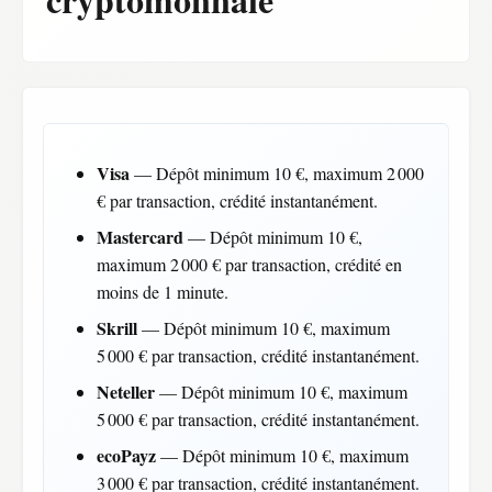
Visa
— Dépôt minimum 10 €, maximum 2 000
€ par transaction, crédité instantanément.
Mastercard
— Dépôt minimum 10 €,
maximum 2 000 € par transaction, crédité en
moins de 1 minute.
Skrill
— Dépôt minimum 10 €, maximum
5 000 € par transaction, crédité instantanément.
Neteller
— Dépôt minimum 10 €, maximum
5 000 € par transaction, crédité instantanément.
ecoPayz
— Dépôt minimum 10 €, maximum
3 000 € par transaction, crédité instantanément.