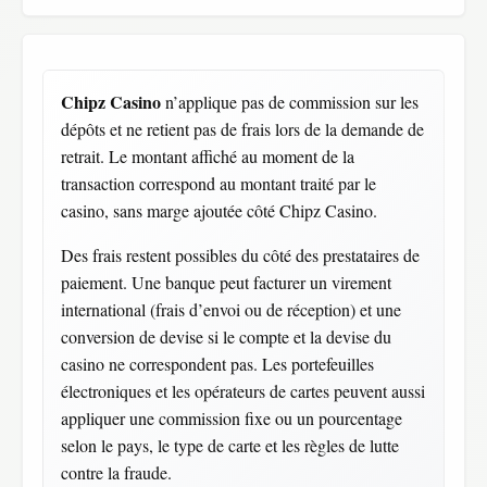
Chipz Casino
n’applique pas de commission sur les
dépôts et ne retient pas de frais lors de la demande de
retrait. Le montant affiché au moment de la
transaction correspond au montant traité par le
casino, sans marge ajoutée côté Chipz Casino.
Des frais restent possibles du côté des prestataires de
paiement. Une banque peut facturer un virement
international (frais d’envoi ou de réception) et une
conversion de devise si le compte et la devise du
casino ne correspondent pas. Les portefeuilles
électroniques et les opérateurs de cartes peuvent aussi
appliquer une commission fixe ou un pourcentage
selon le pays, le type de carte et les règles de lutte
contre la fraude.