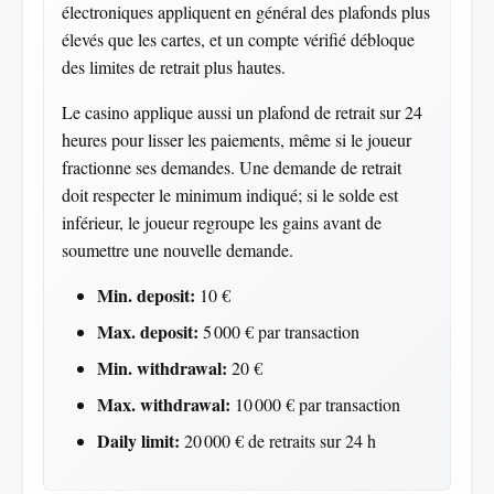
électroniques appliquent en général des plafonds plus
élevés que les cartes, et un compte vérifié débloque
des limites de retrait plus hautes.
Le casino applique aussi un plafond de retrait sur 24
heures pour lisser les paiements, même si le joueur
fractionne ses demandes. Une demande de retrait
doit respecter le minimum indiqué; si le solde est
inférieur, le joueur regroupe les gains avant de
soumettre une nouvelle demande.
Min. deposit:
10 €
Max. deposit:
5 000 € par transaction
Min. withdrawal:
20 €
Max. withdrawal:
10 000 € par transaction
Daily limit:
20 000 € de retraits sur 24 h