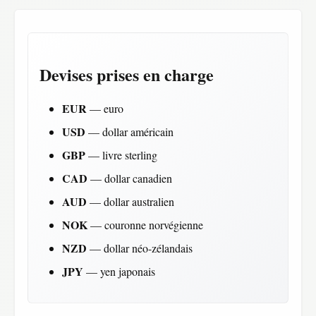
Devises prises en charge
EUR
— euro
USD
— dollar américain
GBP
— livre sterling
CAD
— dollar canadien
AUD
— dollar australien
NOK
— couronne norvégienne
NZD
— dollar néo-zélandais
JPY
— yen japonais