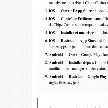
une absence possible si Chipz Casino n’
iOS — Ouvrir l’App Store
: lancez l
iOS — Contrôler l’éditeur avant d’in
de Chipz Casino si la marque renvoie 
iOS — Installer et autoriser
: touchez
iOS — Restriction App Store
: si l’
sur les apps de jeu d’argent; dans ce c
Android — Ouvrir Google Play
: lan
Android — Installer depuis Google 
(notifications, stockage) si nécessaire.
Android — Restriction Google Play
règles liées aux jeux d