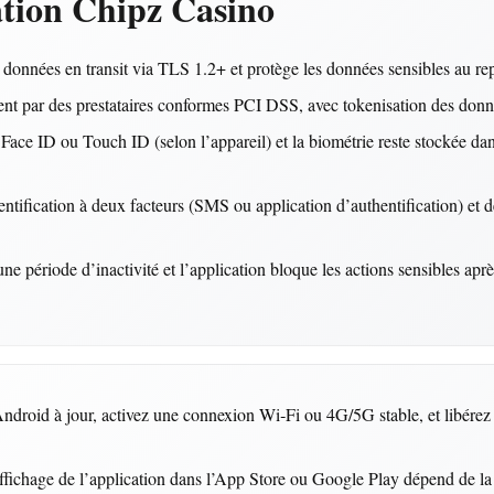
cation Chipz Casino
es données en transit via TLS 1.2+ et protège les données sensibles au 
sent par des prestataires conformes PCI DSS, avec tokenisation des donné
Face ID ou Touch ID (selon l’appareil) et la biométrie reste stockée da
ntification à deux facteurs (SMS ou application d’authentification) et 
ne période d’inactivité et l’application bloque les actions sensibles apr
ndroid à jour, activez une connexion Wi‑Fi ou 4G/5G stable, et libére
affichage de l’application dans l’App Store ou Google Play dépend de la