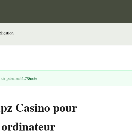
lication
4.7/5
x de paiement
note
ipz Casino pour
 ordinateur