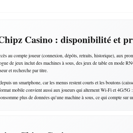
hipz Casino : disponibilité et p
ès au compte joueur (connexion, dépôts, retraits, historique), aux prom
alogue de jeux inclut des machines à sous, des jeux de table en mode RNG
seur et recherche par titre.
epuis un smartphone, car les menus restent courts et les boutons (caisse,
ormat mobile convient aussi aux joueurs qui alternent Wi‑Fi et 4G/5G : 
t consomme plus de données qu’une machine à sous, ce qui compte sur un 